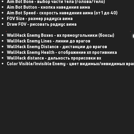
Aim Bot Bone - выбор части тела (голова/тело)
Aim Bot Button - кнопка наведения аима
Aim Bot Speed - скорость наведения аима (от 1 до 40)
FOV Size - размер радиуса аима
Draw FOV - рисовать радиус аима
WallHack Enemy Boxes - вх прямоугольники (боксы)
WallHack Enemy Lines - линии до врагов
WallHack Enemy Distance - дистанции до врагов
WallHack Enemy Health - отображение хп противника
WallHack distance - дальность прорисовки вх
Color Visible/Invisible Enemy - цвет видимых/невидимых вра