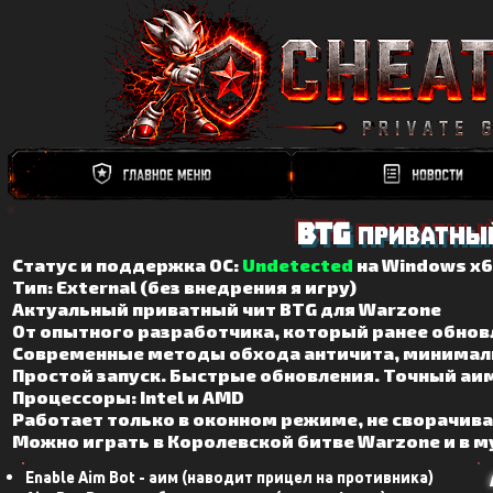
BTG
приватный
Статус и поддержка ОС:
Undetected
на Windows х64
Тип: External (без внедрения я игру)
Актуальный приватный чит BTG для Warzone
От опытного разработчика, который ранее обновл
Современные методы обхода античита, минимал
Простой запуск. Быстрые обновления. Точный аи
Процессоры: Intel и AMD
Работает только в оконном режиме, не сворачива
Можно играть в Королевской битве Warzone и в 
Enable Aim Bot - аим (наводит прицел на противника)