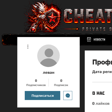
Другие действия
Проф
Дата реги
леван
0
0
Подписчиков
Подписок
О нас
Подписаться
0
лайков