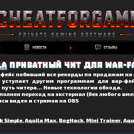
la
Приватный чит для war-fa
-фейс побивший все рекорды по продажам на
 уступает другим программам для вар-фей
 путь читера... Новые технологии обхода.
полнен переход на экстернал (без любого вме
си видео и стримов на OBS
k Simple
,
Aquila Max
,
BogHack,
Mini Trainer
,
Aqu