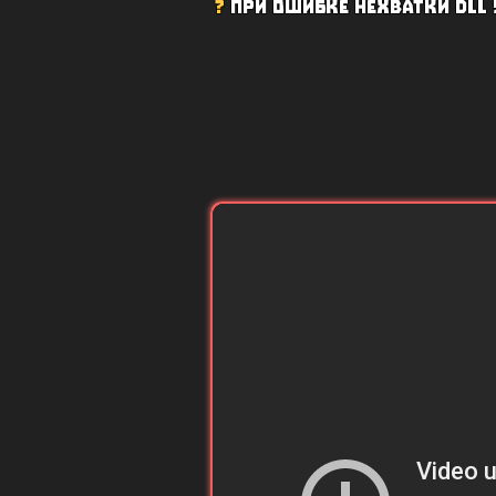
?
при ошибке нехватки dll